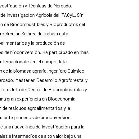
nvestigación y Técnicas de Mercado.
de Investigación Agrícola del ITACyL. Sin
tro de Biocombustibles y Bioproductos del
circular. Su área de trabaja está
oalimentarios y la producción de
os de bioconversión. Ha participado en más
nternacionales en el campo de la
n de la biomasa agraria. ngeniero Químico,
rcado, Máster en Desarrollo Agroforestal y
ción. Jefa del Centro de Biocombustibles y
una gran experiencia en Bioeconomía
n de residuos agroalimentarios y la
ediante procesos de bioconversión.
e una nueva línea de Investigación para la
les e intermedios de alto valor bajo una