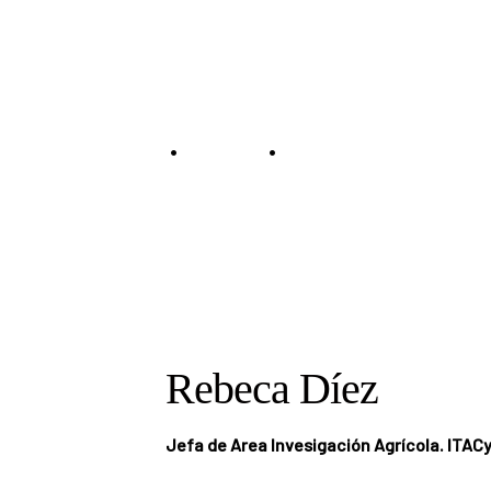
Speaker
•
•
Home
Speakers
Rebeca Díez
Rebeca Díez
Jefa de Area Invesigación Agrícola. ITAC