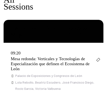
Sessions
Evento León – 6 De
06/05/2022
00:00:00
Mayo
09:20
Mesa redonda: Verticales y Tecnologías de
Especialización que definen el Ecosistema de
León
d
Palacio de Exposiciones y Congresos de León
Lola Rebollo
Beatriz Escudero
José Francisco Diego
Rocío García
Victoria Valbuena