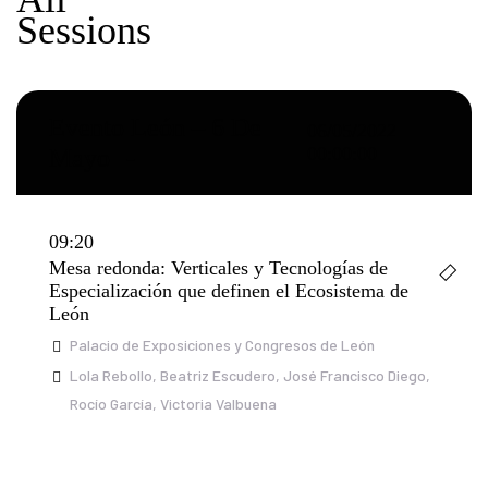
Sessions
Evento León – 6 De
06/05/2022
00:00:00
Mayo
09:20
Mesa redonda: Verticales y Tecnologías de
Especialización que definen el Ecosistema de
León
d
Palacio de Exposiciones y Congresos de León
Lola Rebollo
Beatriz Escudero
José Francisco Diego
Rocío García
Victoria Valbuena